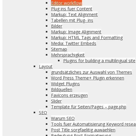
Editor workflow
Plug ins fuer Content
Markup: Text Alignment
Tabellen mit Plug- ins
Bilder
Markup: Image Alignment
Markup: HTML Tags and Formatting
Media: Twitter Embeds
Sitemap
Mehrsprachigkeit
Plugins for building a multilingual site
Layout
grundsätzliches zur Auswahl von Themes
Word Press Theme+ Plugin erkennen
Widget Plugins
Bildquellen
Favicons erzeugen
Slider
Template für Seiten/Pages – page.php
SEO
Warum SEO
Tools fuer Automatisierung Keyword resea
Post Title sorgfaelitig auwaehlen
Bedeutung Post Formatierung