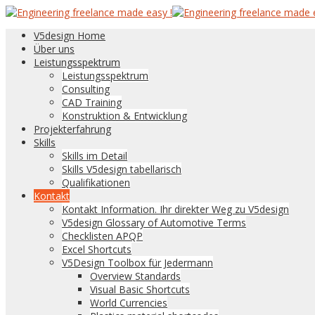
V5design Home
Über uns
Leistungsspektrum
Leistungsspektrum
Consulting
CAD Training
Konstruktion & Entwicklung
Projekterfahrung
Skills
Skills im Detail
Skills V5design tabellarisch
Qualifikationen
Kontakt
Kontakt Information. Ihr direkter Weg zu V5design
V5design Glossary of Automotive Terms
Checklisten APQP
Excel Shortcuts
V5Design Toolbox für Jedermann
Overview Standards
Visual Basic Shortcuts
World Currencies