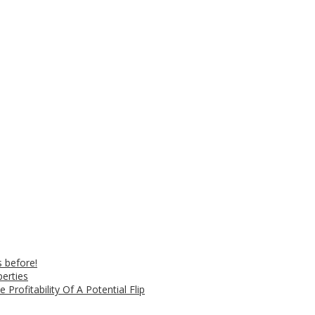
s before!
perties
 Profitability Of A Potential Flip