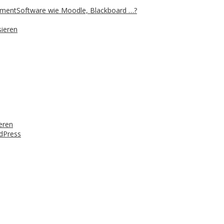
mentSoftware wie Moodle, Blackboard …?
sieren
eren
rdPress