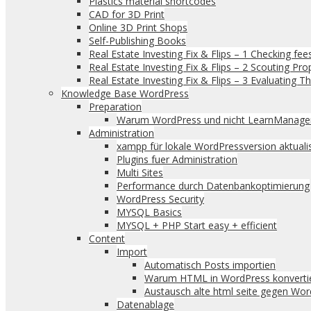
Plastics material shortcodes
CAD for 3D Print
Online 3D Print Shops
Self-Publishing Books
Real Estate Investing Fix & Flips – 1 Checking fee
Real Estate Investing Fix & Flips – 2 Scouting Pro
Real Estate Investing Fix & Flips – 3 Evaluating The
Knowledge Base WordPress
Preparation
Warum WordPress und nicht LearnManage
Administration
xampp für lokale WordPressversion aktuali
Plugins fuer Administration
Multi Sites
Performance durch Datenbankoptimierung
WordPress Security
MYSQL Basics
MYSQL + PHP Start easy + efficient
Content
Import
Automatisch Posts importien
Warum HTML in WordPress konverti
Austausch alte html seite gegen Wo
Datenablage