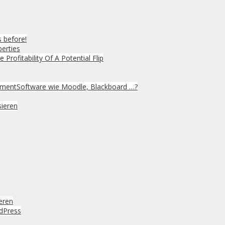
s before!
perties
 Profitability Of A Potential Flip
mentSoftware wie Moodle, Blackboard …?
sieren
eren
rdPress